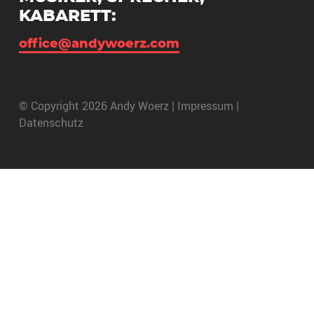
KABARETT:
office@andywoerz.com
© Copyright 2026 Andy Woerz |
Impressum
|
Datenschutz